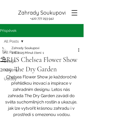
Zahrady Soukupovi
+420 777 293 942
Příspěvek
All Posts
Zahrady Soukupovi
All Posts
2. 6. 2025
Minut čtení: 1
⛱️RHS Chelsea Flower Show
Design
2025: The Dry Garden
Veletrhy
Chelsea Flower Show je každoročně 
Údržby
přehlídkou inovací a inspirace v 
zahradním designu. Letos nás 
zahrada The Dry Garden zavádí do 
světa suchomilných rostlin a ukazuje, 
jak lze vytvořit krásnou zahradu i v 
prostředí s omezenou vodou.