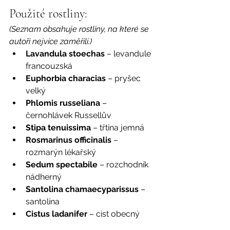
Použité rostliny:
(Seznam obsahuje rostliny, na které se 
autoři nejvíce zaměřili.)
Lavandula stoechas
 – levandule 
francouzská
Euphorbia characias
 – pryšec 
velký
Phlomis russeliana
 – 
černohlávek Russellův
Stipa tenuissima
 – třtina jemná
Rosmarinus officinalis
 – 
rozmarýn lékařský
Sedum spectabile
 – rozchodník 
nádherný
Santolina chamaecyparissus
 – 
santolína
Cistus ladanifer
 – cist obecný